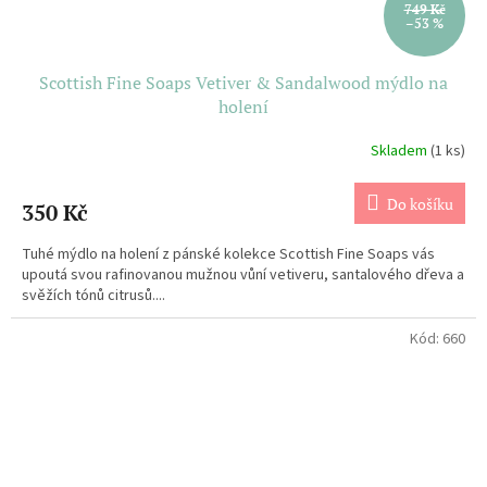
749 Kč
–53 %
Scottish Fine Soaps Vetiver & Sandalwood mýdlo na
holení
Skladem
(1 ks)
Do košíku
350 Kč
Tuhé mýdlo na holení z pánské kolekce Scottish Fine Soaps vás
upoutá svou rafinovanou mužnou vůní vetiveru, santalového dřeva a
svěžích tónů citrusů....
Kód:
660