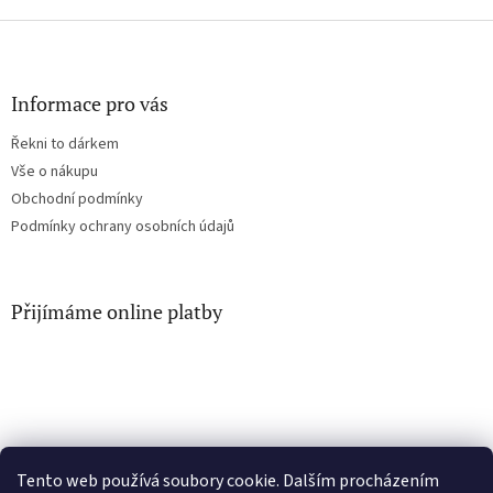
v
l
Z
á
á
d
p
a
a
Informace pro vás
c
t
í
Řekni to dárkem
í
p
Vše o nákupu
r
v
Obchodní podmínky
k
Podmínky ochrany osobních údajů
y
v
ý
p
Přijímáme online platby
i
s
u
Facebook
Tento web používá soubory cookie. Dalším procházením