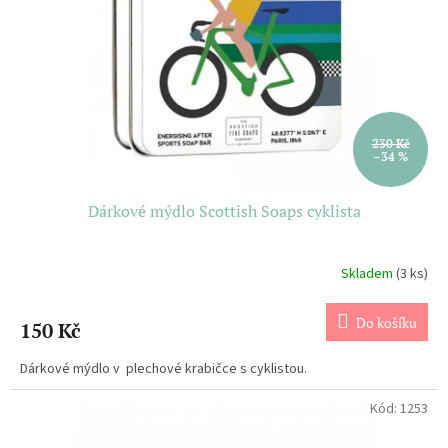
t
r
ů
o
d
u
k
t
ů
230 Kč
–34 %
Dárkové mýdlo Scottish Soaps cyklista
Skladem
(3 ks)
Do košíku
150 Kč
Dárkové mýdlo v plechové krabičce s cyklistou.
Kód:
1253