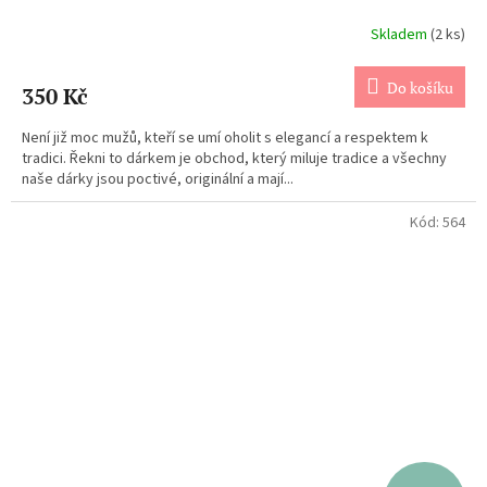
Skladem
(2 ks)
Do košíku
350 Kč
Není již moc mužů, kteří se umí oholit s elegancí a respektem k
tradici. Řekni to dárkem je obchod, který miluje tradice a všechny
naše dárky jsou poctivé, originální a mají...
Kód:
564