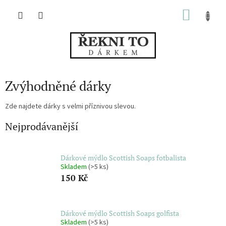
Přejít
NÁKU
na
obsah
KOŠÍK
Zvýhodněné dárky
Zde najdete dárky s velmi příznivou slevou.
Nejprodávanější
Dárkové mýdlo Scottish Soaps fotbalista
Skladem
(>5 ks)
150 Kč
Dárkové mýdlo Scottish Soaps golfista
Skladem
(>5 ks)