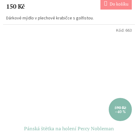
Do košíku
150 Kč
Dárkové mýdlo v plechové krabičce s golfistou.
Kód:
663
590 Kč
–40 %
Pánská štětka na holení Percy Nobleman