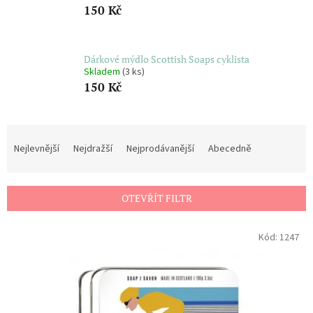
150 Kč
Dárkové mýdlo Scottish Soaps cyklista
Skladem
(3 ks)
150 Kč
Ř
a
Nejlevnější
Nejdražší
Nejprodávanější
Abecedně
z
e
n
OTEVŘÍT FILTR
í
p
V
r
Kód:
1247
ý
o
p
d
i
u
s
k
p