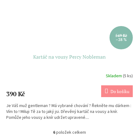
549 Kč
–28 %
Kartáč na vousy Percy Nobleman
Skladem
(5 ks)
Do košíku
390 Kč
Je Váš muž gentleman ? Má vybrané chování ? Řekněte mu dárkem :
Vím to ! Miluji Tě za to jaký jsi. Dřevěný kartáč na vousy a knír.
Pomůže jeho vousy a knír udržet upravené....
6
položek celkem
O