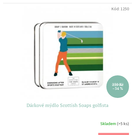
Kód:
1250
230 Kč
–34 %
Dárkové mýdlo Scottish Soaps golfista
Skladem
(>5 ks)