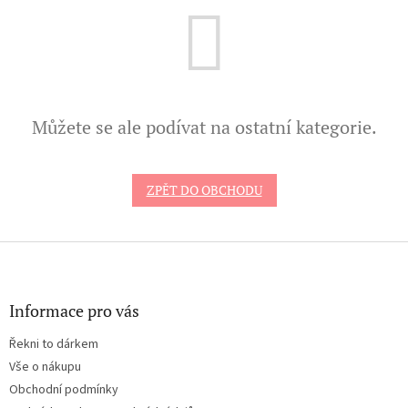
Můžete se ale podívat na ostatní kategorie.
ZPĚT DO OBCHODU
Z
á
p
a
Informace pro vás
t
Řekni to dárkem
í
Vše o nákupu
Obchodní podmínky