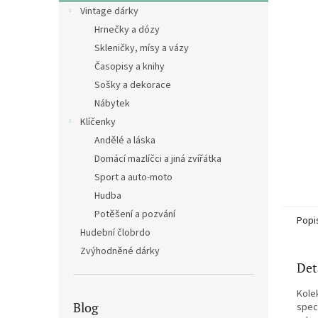
n
Vintage dárky
e
Hrnečky a dózy
l
Skleničky, mísy a vázy
Časopisy a knihy
Sošky a dekorace
Nábytek
Klíčenky
Andělé a láska
Domácí mazlíčci a jiná zvířátka
Sport a auto-moto
Hudba
Potěšení a pozvání
Popi
Hudební člobrdo
Zvýhodněné dárky
Det
Kole
Blog
spec