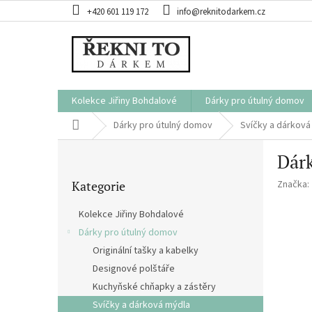
Přejít
+420 601 119 172
info@reknitodarkem.cz
na
obsah
Kolekce Jiřiny Bohdalové
Dárky pro útulný domov
Domů
Dárky pro útulný domov
Svíčky a dárková
P
Dárk
o
Přeskočit
s
Kategorie
Značka:
kategorie
t
r
Kolekce Jiřiny Bohdalové
a
Dárky pro útulný domov
n
Originální tašky a kabelky
n
í
Designové polštáře
p
Kuchyňské chňapky a zástěry
a
Svíčky a dárková mýdla