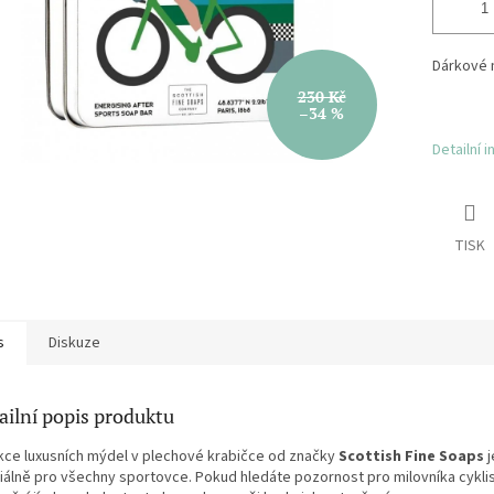
Dárkové m
230 Kč
–34 %
Detailní 
TISK
s
Diskuze
ailní popis produktu
kce luxusních mýdel v plechové krabičce od značky
Scottish Fine Soaps
iálně pro všechny sportovce. Pokud hledáte pozornost pro milovníka cyklist