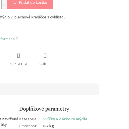
Přidat do košíku
ýdlo v plechové krabičce s cyklistou.
informace
ZEPTAT SE
SDÍLET
Doplňkové parametry
je navržená
Kategorie
:
Svíčky a dárková mýdla
iky i
Hmotnost
:
0.2 kg