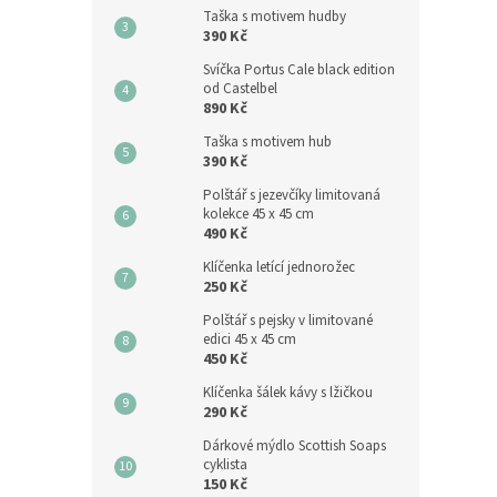
Taška s motivem hudby
390 Kč
Svíčka Portus Cale black edition
od Castelbel
890 Kč
Taška s motivem hub
390 Kč
Polštář s jezevčíky limitovaná
kolekce 45 x 45 cm
490 Kč
Klíčenka letící jednorožec
250 Kč
Polštář s pejsky v limitované
edici 45 x 45 cm
450 Kč
Klíčenka šálek kávy s lžičkou
290 Kč
Dárkové mýdlo Scottish Soaps
cyklista
150 Kč