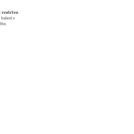
 svalstvo
.
 balení v
dého