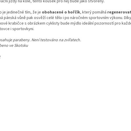
ační jízdy na kole, tento kousek pro něj bude jako stvořený.
 je jedinečné tím, že je
obohacené o hořčík
, který pomáhá
regenerovat
á pánská vůně pak osvěží celé tělo i po náročném sportovním výkonu. Díky
hové krabičce s obrázkem cyklisty bude mýdlo ideální pozorností pro kaž
tovce i sportovkyni.
sahuje parabeny. Není testováno na zvířatech.
beno ve Skotsku
g