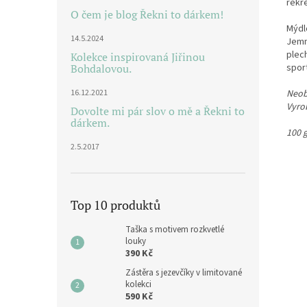
rekre
O čem je blog Řekni to dárkem!
Mýdlo
14.5.2024
Jemn
plec
Kolekce inspirovaná Jiřinou
Bohdalovou.
spor
16.12.2021
Neob
Vyro
Dovolte mi pár slov o mě a Řekni to
dárkem.
100 
2.5.2017
Top 10 produktů
Taška s motivem rozkvetlé
louky
390 Kč
Zástěra s jezevčíky v limitované
kolekci
590 Kč