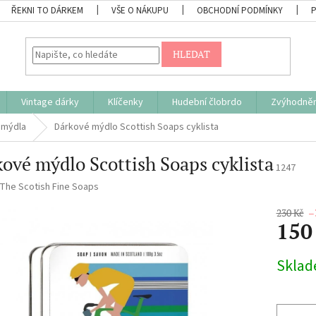
ŘEKNI TO DÁRKEM
VŠE O NÁKUPU
OBCHODNÍ PODMÍNKY
HLEDAT
Vintage dárky
Klíčenky
Hudební člobrdo
Zvýhodněn
 mýdla
Dárkové mýdlo Scottish Soaps cyklista
ové mýdlo Scottish Soaps cyklista
1247
The Scotish Fine Soaps
230 Kč
–
150
Měrná
Skla
cena: