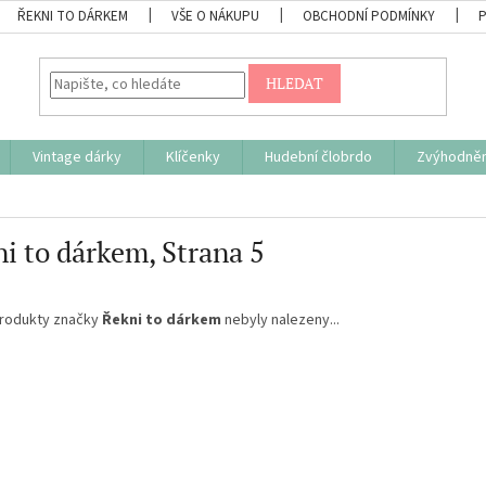
ŘEKNI TO DÁRKEM
VŠE O NÁKUPU
OBCHODNÍ PODMÍNKY
HLEDAT
Vintage dárky
Klíčenky
Hudební člobrdo
Zvýhodněn
i to dárkem
, Strana 5
rodukty značky
Řekni to dárkem
nebyly nalezeny...