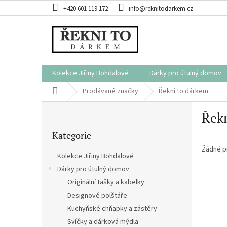
Přejít
+420 601 119 172
info@reknitodarkem.cz
na
obsah
Kolekce Jiřiny Bohdalové
Dárky pro útulný domov
Domů
Prodávané značky
Řekni to dárkem
P
Řekn
o
Přeskočit
s
Kategorie
kategorie
t
r
Žádné p
Kolekce Jiřiny Bohdalové
a
Dárky pro útulný domov
n
Originální tašky a kabelky
n
í
Designové polštáře
p
Kuchyňské chňapky a zástěry
a
Svíčky a dárková mýdla