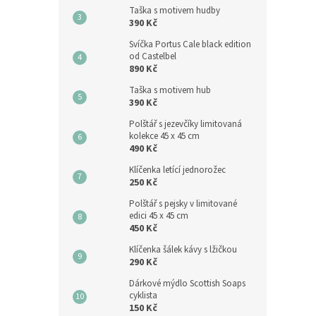
Taška s motivem hudby
390 Kč
Svíčka Portus Cale black edition
od Castelbel
890 Kč
Taška s motivem hub
390 Kč
Polštář s jezevčíky limitovaná
kolekce 45 x 45 cm
490 Kč
Klíčenka letící jednorožec
250 Kč
Polštář s pejsky v limitované
edici 45 x 45 cm
450 Kč
Klíčenka šálek kávy s lžičkou
290 Kč
Dárkové mýdlo Scottish Soaps
cyklista
150 Kč