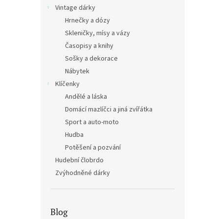
n
Vintage dárky
e
Hrnečky a dózy
l
Skleničky, mísy a vázy
Časopisy a knihy
Sošky a dekorace
Nábytek
Klíčenky
Andělé a láska
Domácí mazlíčci a jiná zvířátka
Sport a auto-moto
Hudba
Potěšení a pozvání
Hudební člobrdo
Zvýhodněné dárky
Blog