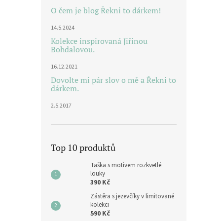
O čem je blog Řekni to dárkem!
14.5.2024
Kolekce inspirovaná Jiřinou
Bohdalovou.
16.12.2021
Dovolte mi pár slov o mě a Řekni to
dárkem.
2.5.2017
Top 10 produktů
Taška s motivem rozkvetlé
louky
390 Kč
Zástěra s jezevčíky v limitované
kolekci
590 Kč