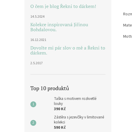
O čem je blog Řekni to dárkem!
Rozm
14.5.2024
Kolekce inspirovaná Jiřinou
Mater
Bohdalovou.
Motto
16.12.2021
Dovolte mi pár slov o mě a Řekni to
dárkem.
2.5.2017
Top 10 produktů
Taška s motivem rozkvetlé
louky
390 Kč
Zástěra s jezevčíky v limitované
kolekci
590 Kč