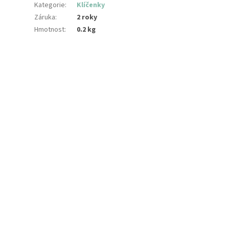
Kategorie
:
Klíčenky
Záruka
:
2 roky
Hmotnost
:
0.2 kg