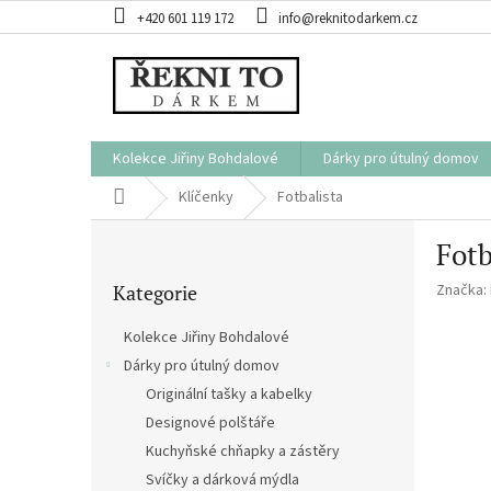
Přejít
+420 601 119 172
info@reknitodarkem.cz
na
obsah
Kolekce Jiřiny Bohdalové
Dárky pro útulný domov
Domů
Klíčenky
Fotbalista
P
Fotb
o
Přeskočit
s
Kategorie
Značka:
kategorie
t
r
Kolekce Jiřiny Bohdalové
a
Dárky pro útulný domov
n
Originální tašky a kabelky
n
í
Designové polštáře
p
Kuchyňské chňapky a zástěry
a
Svíčky a dárková mýdla