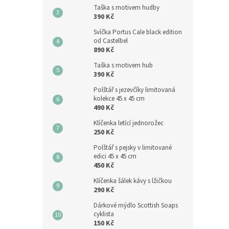
Taška s motivem hudby
390 Kč
Svíčka Portus Cale black edition
od Castelbel
890 Kč
Taška s motivem hub
390 Kč
Polštář s jezevčíky limitovaná
kolekce 45 x 45 cm
490 Kč
Klíčenka letící jednorožec
250 Kč
Polštář s pejsky v limitované
edici 45 x 45 cm
450 Kč
Klíčenka šálek kávy s lžičkou
290 Kč
Dárkové mýdlo Scottish Soaps
cyklista
150 Kč