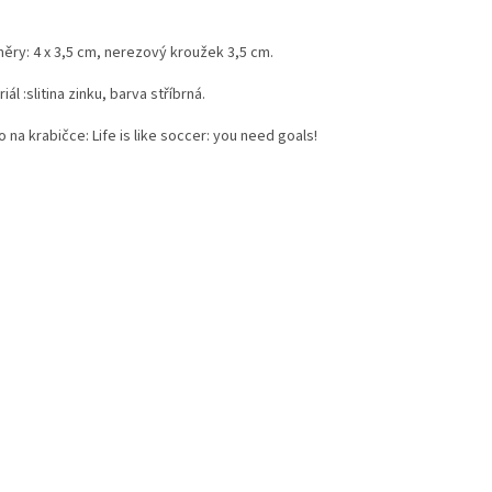
ěry: 4 x 3,5 cm, nerezový kroužek 3,5 cm.
iál :slitina zinku, barva stříbrná.
 na krabičce: Life is like soccer: you need goals!