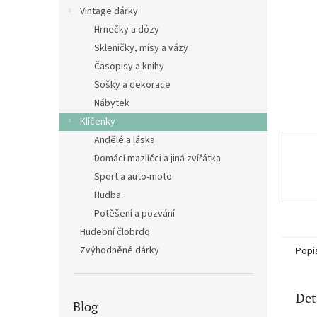
n
Vintage dárky
e
Hrnečky a dózy
l
Skleničky, mísy a vázy
Časopisy a knihy
Sošky a dekorace
Nábytek
Klíčenky
Andělé a láska
Domácí mazlíčci a jiná zvířátka
Sport a auto-moto
Hudba
Potěšení a pozvání
Hudební člobrdo
Zvýhodněné dárky
Popi
Det
Blog