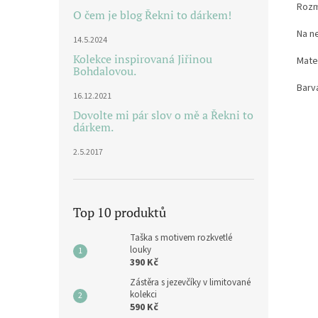
Rozmě
O čem je blog Řekni to dárkem!
Na n
14.5.2024
Kolekce inspirovaná Jiřinou
Mater
Bohdalovou.
Barva
16.12.2021
Dovolte mi pár slov o mě a Řekni to
dárkem.
2.5.2017
Top 10 produktů
Taška s motivem rozkvetlé
louky
390 Kč
Zástěra s jezevčíky v limitované
kolekci
590 Kč