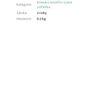
Domácí mazlíčci a jiná
Kategorie
:
zvířátka
Záruka
:
2 roky
Hmotnost
:
0.2 kg