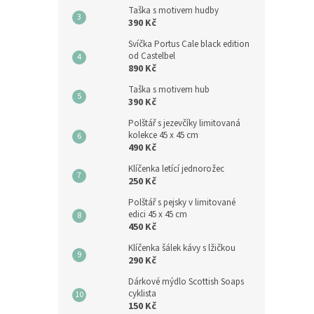
Taška s motivem hudby
390 Kč
Svíčka Portus Cale black edition
od Castelbel
890 Kč
Taška s motivem hub
390 Kč
Polštář s jezevčíky limitovaná
kolekce 45 x 45 cm
490 Kč
Klíčenka letící jednorožec
250 Kč
Polštář s pejsky v limitované
edici 45 x 45 cm
450 Kč
Klíčenka šálek kávy s lžičkou
290 Kč
Dárkové mýdlo Scottish Soaps
cyklista
150 Kč