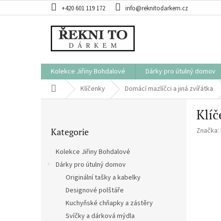
Přejít
+420 601 119 172
info@reknitodarkem.cz
na
obsah
Kolekce Jiřiny Bohdalové
Dárky pro útulný domov
Domů
Klíčenky
Domácí mazlíčci a jiná zvířátka
P
Klíč
o
Přeskočit
s
Kategorie
Značka:
kategorie
t
r
Kolekce Jiřiny Bohdalové
a
Dárky pro útulný domov
n
Originální tašky a kabelky
n
í
Designové polštáře
p
Kuchyňské chňapky a zástěry
a
Svíčky a dárková mýdla