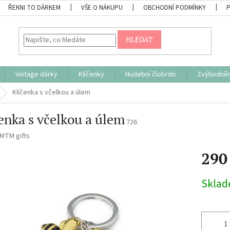
ŘEKNI TO DÁRKEM
VŠE O NÁKUPU
OBCHODNÍ PODMÍNKY
HLEDAT
Vintage dárky
Klíčenky
Hudební člobrdo
Zvýhodněn
Klíčenka s včelkou a úlem
enka s včelkou a úlem
726
MTM gifts
290
Měrná
Skla
cena: