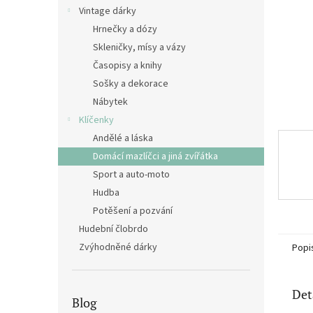
n
Vintage dárky
e
Hrnečky a dózy
l
Skleničky, mísy a vázy
Časopisy a knihy
Sošky a dekorace
Nábytek
Klíčenky
Andělé a láska
Domácí mazlíčci a jiná zvířátka
Sport a auto-moto
Hudba
Potěšení a pozvání
Hudební člobrdo
Zvýhodněné dárky
Popi
Det
Blog