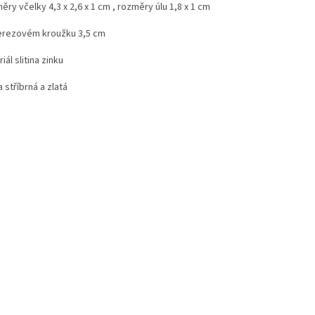
ry včelky 4,3 x 2,6 x 1 cm , rozměry úlu 1,8 x 1 cm
erezovém kroužku 3,5 cm
iál slitina zinku
 stříbrná a zlatá